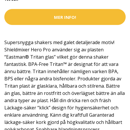
MER INFO!
Supersnygga shakers med galet detaljerade motiv!
Shieldmixer Hero Pro använder sig av plasten
“Eastman® Tritan glas” vilket gör denna shaker
fantastisk. BPA-Free Tritan™ är designat för att vara
ännu bättre. Tritan innehåller nämligen varken BPA,
BPS eller några andra bisfenoler. Produkter gjorda av
Tritan plast är glasklara, hållbara och stilrena. Bättre
än glas, bättre än rostfritt och överlägset bättre än alla
andra typer av plast. Håll din dricka ren och fräsh
Läckage-säker “klick” design för hygiensäkerhet och
enklare användning. Känn dig kraftfull Garanterad
läckage-säker kork gjord på högkvalitativ och hållbart
polykarbonat. Snabbare blandningsprocess