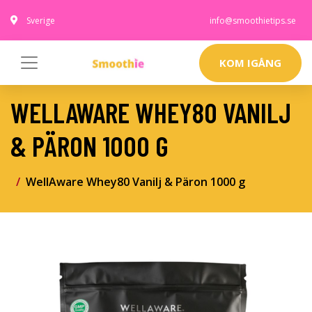
Sverige
info@smoothietips.se
KOM IGÅNG
WELLAWARE WHEY80 VANILJ
& PÄRON 1000 G
WellAware Whey80 Vanilj & Päron 1000 g