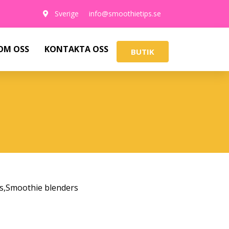
Sverige
info@smoothietips.se
OM OSS
KONTAKTA OSS
BUTIK
s
,
Smoothie blenders