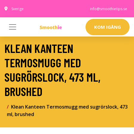
Sverige
info@smoothietips.se
KOM IGÅNG
KLEAN KANTEEN
TERMOSMUGG MED
SUGRÖRSLOCK, 473 ML,
BRUSHED
Klean Kanteen Termosmugg med sugrörslock, 473
ml, brushed