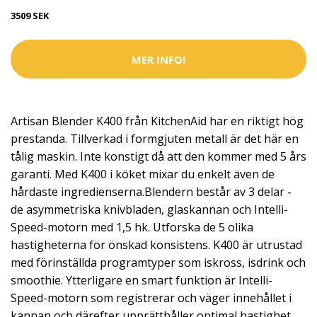
3509 SEK
MER INFO!
Artisan Blender K400 från KitchenAid har en riktigt hög
prestanda. Tillverkad i formgjuten metall är det här en
tålig maskin. Inte konstigt då att den kommer med 5 års
garanti. Med K400 i köket mixar du enkelt även de
hårdaste ingredienserna.Blendern består av 3 delar -
de asymmetriska knivbladen, glaskannan och Intelli-
Speed-motorn med 1,5 hk. Utforska de 5 olika
hastigheterna för önskad konsistens. K400 är utrustad
med förinställda programtyper som iskross, isdrink och
smoothie. Ytterligare en smart funktion är Intelli-
Speed-motorn som registrerar och väger innehållet i
kannan och därefter upprätthåller optimal hastighet.