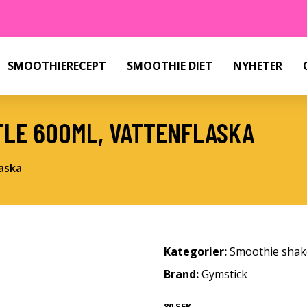
SMOOTHIERECEPT
SMOOTHIE DIET
NYHETER
TLE 600ML, VATTENFLASKA
aska
Kategorier:
Smoothie shak
Brand:
Gymstick
80 SEK