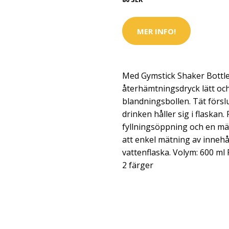
MER INFO!
Med Gymstick Shaker Bottle
återhämtningsdryck lätt oc
blandningsbollen. Tät försl
drinken håller sig i flaskan
fyllningsöppning och en mä
att enkel mätning av innehå
vattenflaska. Volym: 600 ml F
2 färger