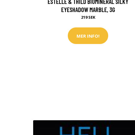
ESTELLE & THILD BIOMINERAL SILKY
EYESHADOW MARBLE, 3G
219 SEK
MER INFO!